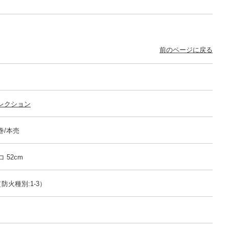
前のページに戻る
レクション
m巻/本売
コ 52cm
防火種別:1-3）