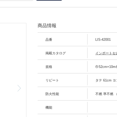
商品情報
品番
LIS-42001
掲載カタログ
インポートセ
規格
巾52cm×10
リピート
タテ 61cm ヨ
防火性能
不燃 準不燃 （
機能