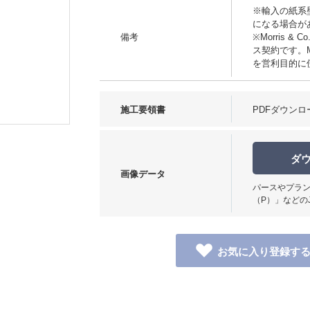
※輸入の紙系
になる場合が
備考
※Morris
ス契約です。Mo
を営利目的に
使用イメージ
施工要領書
PDFダウンロ
ダ
画像データ
パースやプラン
（P）」などの