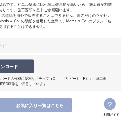
壁紙です。ビニル壁紙に比べ施工難易度が高いため、施工費が割増
あります。施工要領を是非ご参照願います。
 & Co. の壁紙を海外で販売することはできません。国内だけのライセン
rris & Co. の壁紙を使用した空間で、Morris & Co. のブランド名
使用することはできません。
柄部分ア
ード
ウンロード
ボードの作成に便利な「チップ（C）」「リピート（R）」「施工例
JPEG画像をご用意しています。
お気に入り一覧はこちら