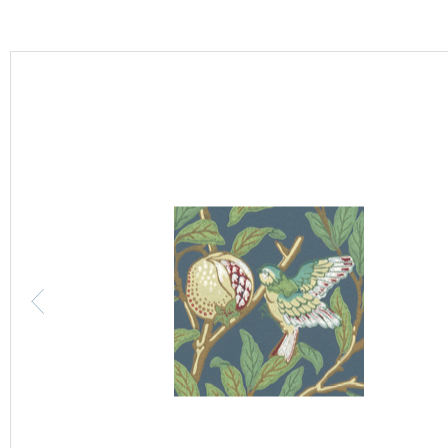
カーテン
床材
ブランド・コレクション
Lilycolor Coordinate 着せ替えシミュレーション
カタログ一覧
カタログ一覧 トップ
壁紙
カーテン
床材
サステナブル商品
ノンワックス床タイル
壁紙機能性ガイド