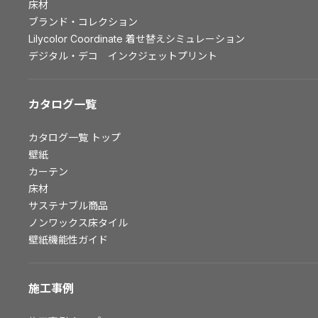
床材
お問い合わせ（一般のお客様）
ブランド・コレクション
サンプル・カタログ請求／お問い合わせ（ビジネスのお客様）
Lilycolor Coordinate 着せ替えシミュレーション
デジタル・デコ インクジェットプリント
よくあるご質問
カタログ一覧
非住宅案件に関するお問い合わせ
カタログ一覧
トップ
壁紙
カーテン
事業紹介
床材
サステナブル商品
インテリア事業
ノンワックス床タイル
スペースソリューション事業
壁紙機能性ガイド
オフィスソリューション事業
ファシリティソリューション事業
施工事例
不動産投資開発事業