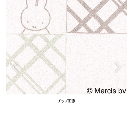
カーテン
カタログ一覧 トップ
床材
施工事例
壁紙
カーテン
ブランド・コレクション
施工事例 トップ
床材
Lilycolor Coordinate 着せ替えシミュレーション
リリカラノート
医療・福祉施設
ホテル・オフィス・店舗
サステナブル商品
モデルハウス
ノンワックス床タイル
ショールーム
新築戸建・マンション
壁紙機能性ガイド
ショールーム トップ
#リリカラのある暮らし
お客様サポート
東京ショールーム
大阪ショールーム
お客様サポート トップ
福岡ショールーム
チップ画像
よくあるご質問
資料ダウンロード
横浜ショールーム
画像ダウンロード
広島ショールーム
動画一覧
仙台ショールーム
非住宅案件に関するお問い合わせ
お手入れ便利帳
札幌ショールーム