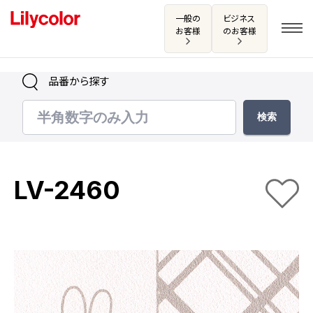
一般の
ビジネス
お客様
のお客様
品番から探す
ログイン・新規会員登録
サンプル・カタログ請求／お問い合わせ
LV-2460
お気に入り
商品を探す
商品を探す トップ
カタログ一覧
壁紙