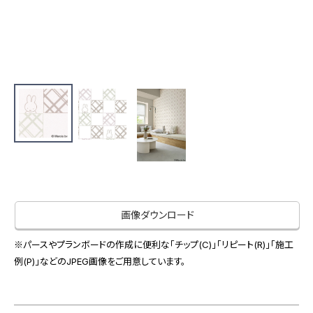
お役立ち資料
お問い合わせ（一般のお客様）
事業紹介
サンプル・カタログ請求／お問い合わせ（ビジネスのお客様）
インテリア事業
会社情報
スペースソリューション事業
オフィスソリューション事業
会社情報
ファシリティソリューション事業
IR情報
不動産投資開発事業
採用情報
お知らせ
プライバシーポリシー
サイトマップ
関連団体リンク集
画像ダウンロード
※パースやプランボードの作成に便利な「チップ(C)」「リピート(R)」「施工
例(P)」などのJPEG画像をご用意しています。
EN
CN