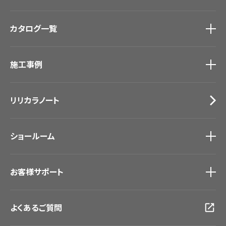
商品を探す
トップ
カタログ一覧
壁紙
カーテン
カタログ一覧
トップ
床材
施工事例
壁紙
ブランド・コレクション
カーテン
Lilycolor Coordinate 着せ替えシミュレーション
施工事例
トップ
床材
デジタル・デコ インクジェットプリント
リリカラノート
医療・福祉施設
サステナブル商品
ホテル・オフィス・店舗
ノンワックス床タイル
モデルハウス
壁紙機能性ガイド
ショールーム
新築戸建・マンション
#リリカラのある暮らし
ショールーム
トップ
お客様サポート
東京ショールーム
大阪ショールーム
お客様サポート
トップ
福岡ショールーム
よくあるご質問
資料ダウンロード
横浜ショールーム
画像ダウンロード
広島ショールーム