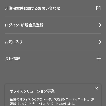
動画一覧
仙台ショールーム
非住宅案件に関するお問い合わせ
お手入れ便利帳
札幌ショールーム
お役立ち資料
お問い合わせ（一般のお客様）
ログイン・新規会員登録
サンプル・カタログ請求／お問い合わせ（ビジネスのお客様）
お気に入り
会社情報
会社情報
IR情報
採用情報
オフィスソリューション事業
企業のオフィスづくりをトータルで提案・コーディネートし、課
題解決のパートナーとしてサポートいたします。