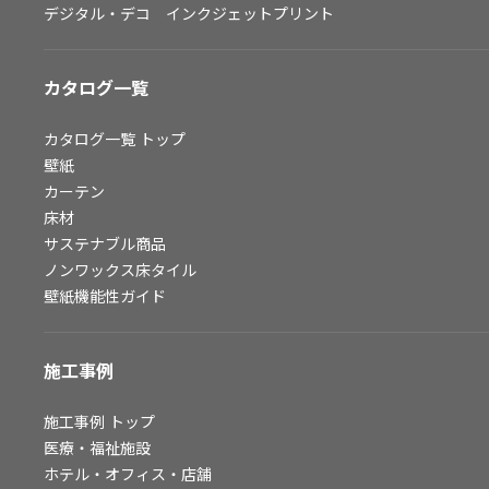
デジタル・デコ インクジェットプリント
お問い合わせ（一般のお客様）
サンプル・カタログ請求／お問い合わせ（ビジネスのお客様）
カタログ一覧
よくあるご質問
カタログ一覧
トップ
壁紙
カーテン
非住宅案件に関するお問い合わせ
床材
サステナブル商品
ノンワックス床タイル
事業紹介
壁紙機能性ガイド
インテリア事業
スペースソリューション事業
施工事例
オフィスソリューション事業
ファシリティソリューション事業
施工事例
トップ
医療・福祉施設
不動産投資開発事業
ホテル・オフィス・店舗