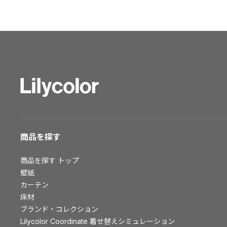
ショールーム トップ
東京ショールーム
大阪ショールーム
福岡ショールーム
横浜ショールーム
広島ショールーム
仙台ショールーム
札幌ショールーム
お客様サポート
商品を探す
お客様サポート トップ
商品を探す
トップ
資料ダウンロード
壁紙
画像ダウンロード
カーテン
床材
動画一覧
ブランド・コレクション
お手入れ便利帳
Lilycolor Coordinate 着せ替えシミュレーション
お役立ち資料