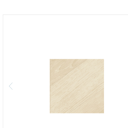
カーテン
床材
ブランド・コレクション
Lilycolor Coordinate 着せ替えシミュレーション
カタログ一覧
カタログ一覧 トップ
壁紙
カーテン
床材
サステナブル商品
ノンワックス床タイル
壁紙機能性ガイド