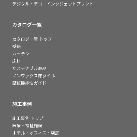
デジタル・デコ インクジェットプリント
お問い合わせ（一般のお客様）
サンプル・カタログ請求／お問い合わせ（ビジネスのお客様）
カタログ一覧
よくあるご質問
カタログ一覧
トップ
壁紙
カーテン
非住宅案件に関するお問い合わせ
床材
サステナブル商品
ノンワックス床タイル
事業紹介
壁紙機能性ガイド
インテリア事業
スペースソリューション事業
施工事例
オフィスソリューション事業
ファシリティソリューション事業
施工事例
トップ
医療・福祉施設
不動産投資開発事業
ホテル・オフィス・店舗