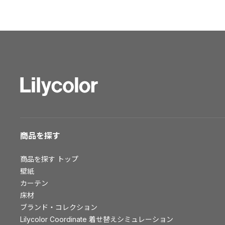
ショールーム トップ
東京ショールーム
大阪ショールーム
福岡ショールーム
横浜ショールーム
広島ショールーム
仙台ショールーム
札幌ショールーム
お客様サポート
商品を探す
お客様サポート トップ
商品を探す
トップ
資料ダウンロード
壁紙
画像ダウンロード
カーテン
床材
動画一覧
ブランド・コレクション
お手入れ便利帳
Lilycolor Coordinate 着せ替えシミュレーション
お役立ち資料