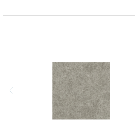
カーテン
床材
ブランド・コレクション
Lilycolor Coordinate 着せ替えシミュレーション
カタログ一覧
カタログ一覧 トップ
壁紙
カーテン
床材
サステナブル商品
ノンワックス床タイル
壁紙機能性ガイド