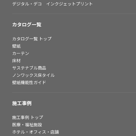
デジタル・デコ インクジェットプリント
お問い合わせ（一般のお客様）
サンプル・カタログ請求／お問い合わせ（ビジネスのお客様）
カタログ一覧
よくあるご質問
カタログ一覧
トップ
壁紙
カーテン
非住宅案件に関するお問い合わせ
床材
サステナブル商品
ノンワックス床タイル
事業紹介
壁紙機能性ガイド
インテリア事業
スペースソリューション事業
施工事例
オフィスソリューション事業
ファシリティソリューション事業
施工事例
トップ
医療・福祉施設
不動産投資開発事業
ホテル・オフィス・店舗