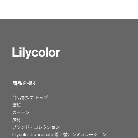
ショールーム トップ
東京ショールーム
大阪ショールーム
福岡ショールーム
横浜ショールーム
広島ショールーム
仙台ショールーム
札幌ショールーム
お客様サポート
商品を探す
お客様サポート トップ
商品を探す
トップ
資料ダウンロード
壁紙
画像ダウンロード
カーテン
床材
動画一覧
ブランド・コレクション
お手入れ便利帳
Lilycolor Coordinate 着せ替えシミュレーション
お役立ち資料