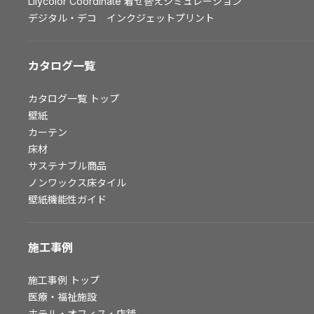
Lilycolor Coordinate 着せ替えシミュレーション
お問い合わせ（一般のお客様）
デジタル・デコ インクジェットプリント
サンプル・カタログ請求／お問い合わせ（ビジネスのお客様）
カタログ一覧
よくあるご質問
カタログ一覧
トップ
壁紙
非住宅案件に関するお問い合わせ
カーテン
床材
サステナブル商品
事業紹介
ノンワックス床タイル
壁紙機能性ガイド
インテリア事業
スペースソリューション事業
施工事例
オフィスソリューション事業
ファシリティソリューション事業
施工事例
トップ
不動産投資開発事業
医療・福祉施設
ホテル・オフィス・店舗