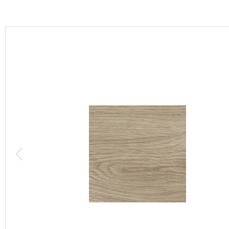
カーテン
床材
ブランド・コレクション
Lilycolor Coordinate 着せ替えシミュレーション
カタログ一覧
カタログ一覧 トップ
壁紙
カーテン
床材
サステナブル商品
ノンワックス床タイル
壁紙機能性ガイド