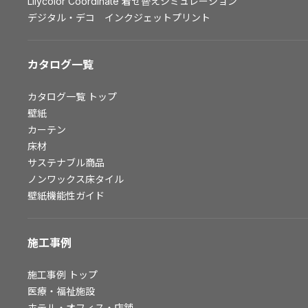
Lilycolor Coordinate 着せ替えシミュレーション
お問い合わせ（一般のお客様）
デジタル・デコ インクジェットプリント
サンプル・カタログ請求／お問い合わせ（ビジネスのお客様）
カタログ一覧
よくあるご質問
カタログ一覧
トップ
壁紙
非住宅案件に関するお問い合わせ
カーテン
床材
サステナブル商品
事業紹介
ノンワックス床タイル
壁紙機能性ガイド
インテリア事業
スペースソリューション事業
施工事例
オフィスソリューション事業
ファシリティソリューション事業
施工事例
トップ
不動産投資開発事業
医療・福祉施設
ホテル・オフィス・店舗