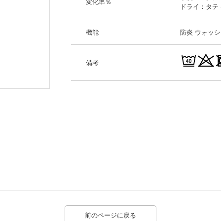
変化率％
ドライ：タテ -0
機能
防炎 ウォッ
備考
前のページに戻る