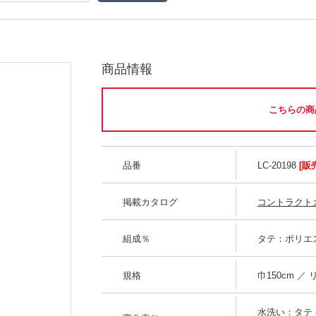
商品情報
こちらの商
品番
LC-20198
[販
掲載カタログ
コントラクトカー
組成％
タテ：ポリエス
規格
巾150cm ／
水洗い：タテ -0