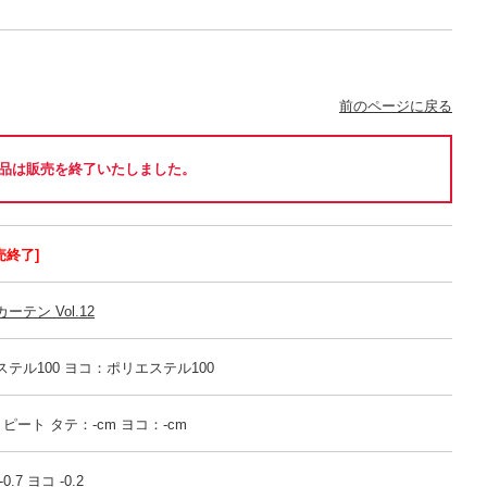
前のページに戻る
品は販売を終了いたしました。
売終了]
テン Vol.12
テル100 ヨコ：ポリエステル100
 リピート タテ：-cm ヨコ：-cm
.7 ヨコ -0.2