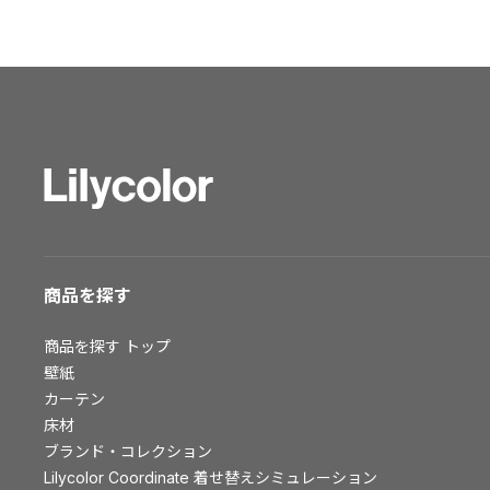
ショールーム トップ
東京ショールーム
大阪ショールーム
福岡ショールーム
横浜ショールーム
広島ショールーム
仙台ショールーム
札幌ショールーム
お客様サポート
商品を探す
お客様サポート トップ
商品を探す
トップ
資料ダウンロード
壁紙
画像ダウンロード
カーテン
床材
動画一覧
ブランド・コレクション
お手入れ便利帳
Lilycolor Coordinate 着せ替えシミュレーション
お役立ち資料