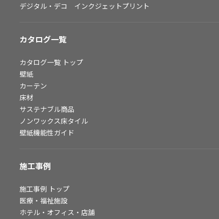
デジタル・デコ インクジェットプリント
お問い合わせ（一般のお客様）
サンプル・カタログ請求／お問い合わせ（ビジネスのお客様）
カタログ一覧
よくあるご質問
カタログ一覧
トップ
壁紙
カーテン
非住宅案件に関するお問い合わせ
床材
サステナブル商品
ノンワックス床タイル
事業紹介
壁紙機能性ガイド
インテリア事業
スペースソリューション事業
施工事例
オフィスソリューション事業
ファシリティソリューション事業
施工事例
トップ
医療・福祉施設
不動産投資開発事業
ホテル・オフィス・店舗