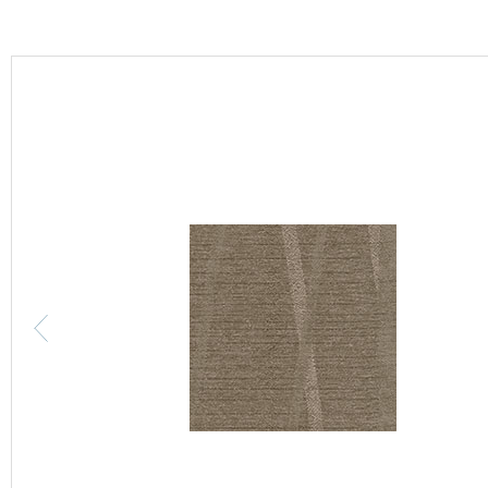
カーテン
床材
ブランド・コレクション
Lilycolor Coordinate 着せ替えシミュレーション
カタログ一覧
カタログ一覧 トップ
壁紙
カーテン
床材
サステナブル商品
ノンワックス床タイル
壁紙機能性ガイド