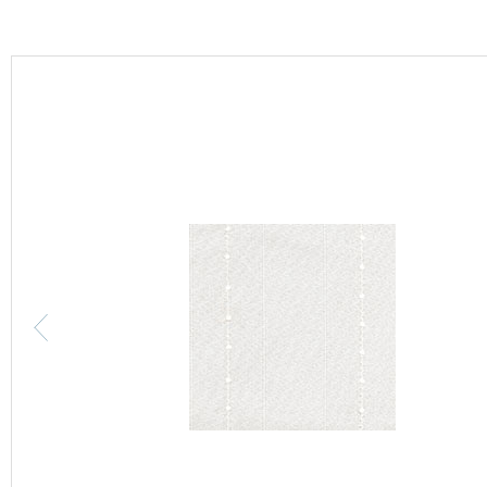
カーテン
床材
ブランド・コレクション
Lilycolor Coordinate 着せ替えシミュレーション
カタログ一覧
カタログ一覧 トップ
壁紙
カーテン
床材
サステナブル商品
ノンワックス床タイル
壁紙機能性ガイド