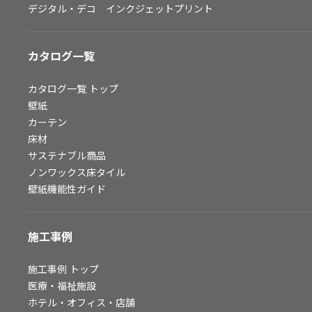
デジタル・デコ インクジェットプリント
お問い合わせ（一般のお客様）
サンプル・カタログ請求／お問い合わせ（ビジネスのお客様）
カタログ一覧
よくあるご質問
カタログ一覧
トップ
壁紙
カーテン
非住宅案件に関するお問い合わせ
床材
サステナブル商品
ノンワックス床タイル
事業紹介
壁紙機能性ガイド
インテリア事業
スペースソリューション事業
施工事例
オフィスソリューション事業
ファシリティソリューション事業
施工事例
トップ
医療・福祉施設
不動産投資開発事業
ホテル・オフィス・店舗