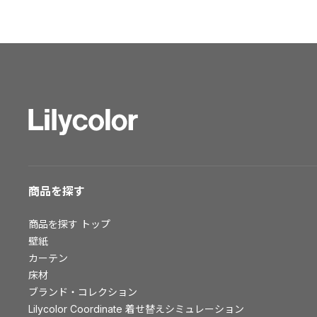
ショールーム トップ
東京ショールーム
大阪ショールーム
福岡ショールーム
横浜ショールーム
広島ショールーム
仙台ショールーム
札幌ショールーム
お客様サポート
商品を探す
お客様サポート トップ
商品を探す
トップ
資料ダウンロード
壁紙
画像ダウンロード
カーテン
床材
動画一覧
ブランド・コレクション
お手入れ便利帳
Lilycolor Coordinate 着せ替えシミュレーション
お役立ち資料