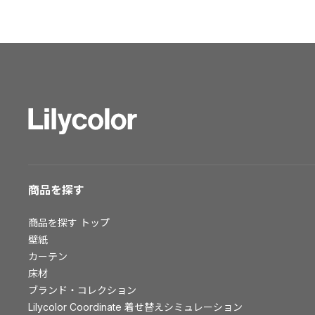
ショールーム トップ
東京ショールーム
大阪ショールーム
福岡ショールーム
横浜ショールーム
広島ショールーム
仙台ショールーム
札幌ショールーム
お客様サポート
商品を探す
お客様サポート トップ
商品を探す
トップ
資料ダウンロード
壁紙
画像ダウンロード
カーテン
床材
動画一覧
ブランド・コレクション
お手入れ便利帳
Lilycolor Coordinate 着せ替えシミュレーション
お役立ち資料