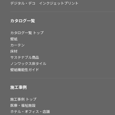
デジタル・デコ インクジェットプリント
お問い合わせ（一般のお客様）
サンプル・カタログ請求／お問い合わせ（ビジネスのお客様）
カタログ一覧
よくあるご質問
カタログ一覧
トップ
壁紙
カーテン
非住宅案件に関するお問い合わせ
床材
サステナブル商品
ノンワックス床タイル
事業紹介
壁紙機能性ガイド
インテリア事業
スペースソリューション事業
施工事例
オフィスソリューション事業
ファシリティソリューション事業
施工事例
トップ
医療・福祉施設
不動産投資開発事業
ホテル・オフィス・店舗