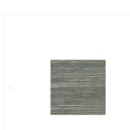
カーテン
床材
ブランド・コレクション
Lilycolor Coordinate 着せ替えシミュレーション
カタログ一覧
カタログ一覧 トップ
壁紙
カーテン
床材
サステナブル商品
ノンワックス床タイル
壁紙機能性ガイド