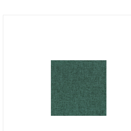
カーテン
床材
ブランド・コレクション
Lilycolor Coordinate 着せ替えシミュレーション
カタログ一覧
カタログ一覧 トップ
壁紙
カーテン
床材
サステナブル商品
ノンワックス床タイル
壁紙機能性ガイド