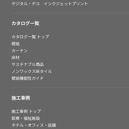
デジタル・デコ インクジェットプリント
お問い合わせ（一般のお客様）
サンプル・カタログ請求／お問い合わせ（ビジネスのお客様）
カタログ一覧
よくあるご質問
カタログ一覧
トップ
壁紙
カーテン
非住宅案件に関するお問い合わせ
床材
サステナブル商品
ノンワックス床タイル
事業紹介
壁紙機能性ガイド
インテリア事業
スペースソリューション事業
施工事例
オフィスソリューション事業
ファシリティソリューション事業
施工事例
トップ
医療・福祉施設
不動産投資開発事業
ホテル・オフィス・店舗