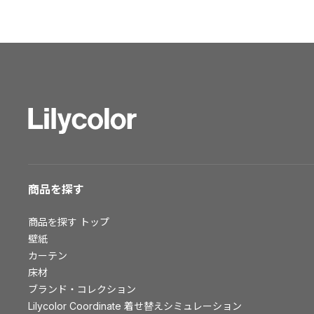
ショールーム トップ
東京ショールーム
大阪ショールーム
福岡ショールーム
横浜ショールーム
広島ショールーム
仙台ショールーム
札幌ショールーム
お客様サポート
商品を探す
お客様サポート トップ
商品を探す
トップ
資料ダウンロード
壁紙
画像ダウンロード
カーテン
床材
動画一覧
ブランド・コレクション
お手入れ便利帳
Lilycolor Coordinate 着せ替えシミュレーション
お役立ち資料