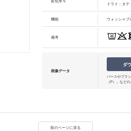
変化率％
ドライ：タテ -0
機能
ウォッシャブ
備考
使用イメージ
ダ
画像データ
パースやプラン
（P）」などの
前のページに戻る