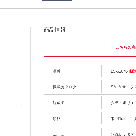
商品情報
こちらの商
品番
LS-62076
[販
掲載カタログ
SALA サーラ 2
組成％
タテ：ポリエス
規格
巾141cm ／ 
水洗い：タテ -0