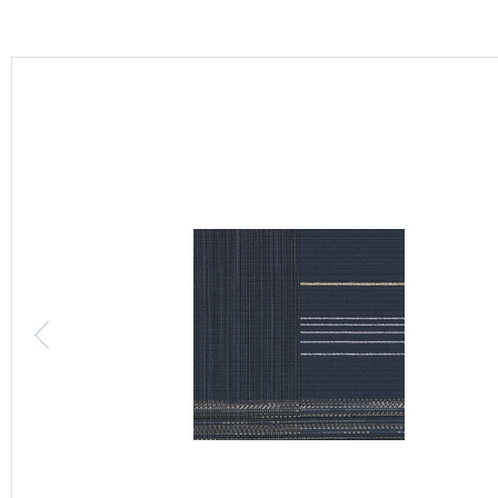
カーテン
床材
ブランド・コレクション
Lilycolor Coordinate 着せ替えシミュレーション
カタログ一覧
カタログ一覧 トップ
壁紙
カーテン
床材
サステナブル商品
ノンワックス床タイル
壁紙機能性ガイド