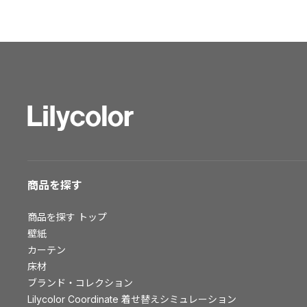
ショールーム トップ
東京ショールーム
大阪ショールーム
福岡ショールーム
横浜ショールーム
広島ショールーム
仙台ショールーム
札幌ショールーム
お客様サポート
商品を探す
お客様サポート トップ
商品を探す
トップ
資料ダウンロード
壁紙
画像ダウンロード
カーテン
床材
動画一覧
ブランド・コレクション
お手入れ便利帳
Lilycolor Coordinate 着せ替えシミュレーション
お役立ち資料