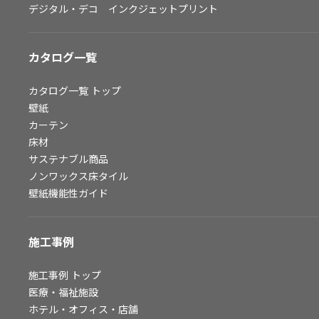
デジタル・デコ インクジェットプリント
お問い合わせ（一般のお客様）
サンプル・カタログ請求／お問い合わせ（ビジネスのお客様）
カタログ一覧
よくあるご質問
カタログ一覧
トップ
壁紙
カーテン
非住宅案件に関するお問い合わせ
床材
サステナブル商品
ノンワックス床タイル
事業紹介
壁紙機能性ガイド
インテリア事業
スペースソリューション事業
施工事例
オフィスソリューション事業
ファシリティソリューション事業
施工事例
トップ
医療・福祉施設
不動産投資開発事業
ホテル・オフィス・店舗