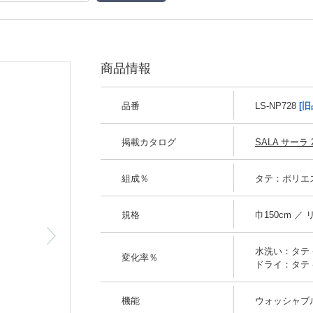
商品情報
品番
LS-NP728
[旧
掲載カタログ
SALA サーラ 2
組成％
タテ：ポリエス
規格
巾150cm ／
水洗い：タテ -0
変化率％
ドライ：タテ -0
機能
ウォッシャブ