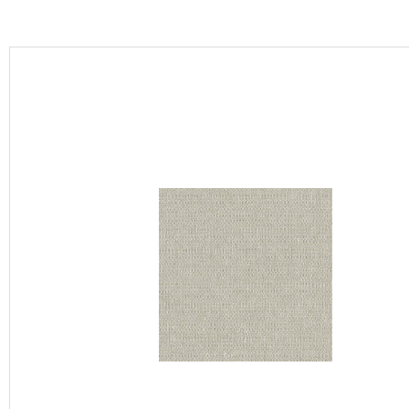
カーテン
床材
ブランド・コレクション
Lilycolor Coordinate 着せ替えシミュレーション
カタログ一覧
カタログ一覧 トップ
壁紙
カーテン
床材
サステナブル商品
ノンワックス床タイル
壁紙機能性ガイド