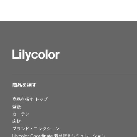
ショールーム トップ
東京ショールーム
大阪ショールーム
福岡ショールーム
横浜ショールーム
広島ショールーム
仙台ショールーム
札幌ショールーム
お客様サポート
商品を探す
お客様サポート トップ
商品を探す
トップ
資料ダウンロード
壁紙
画像ダウンロード
カーテン
動画一覧
床材
お手入れ便利帳
ブランド・コレクション
お役立ち資料
Lilycolor Coordinate 着せ替えシミュレーション