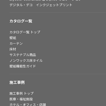
デジタル・デコ インクジェットプリント
お問い合わせ（一般のお客様）
サンプル・カタログ請求／お問い合わせ（ビジネスのお客様）
カタログ一覧
よくあるご質問
カタログ一覧
トップ
壁紙
カーテン
非住宅案件に関するお問い合わせ
床材
サステナブル商品
ノンワックス床タイル
事業紹介
壁紙機能性ガイド
インテリア事業
スペースソリューション事業
施工事例
オフィスソリューション事業
ファシリティソリューション事業
施工事例
トップ
不動産投資開発事業
医療・福祉施設
ホテル・オフィス・店舗