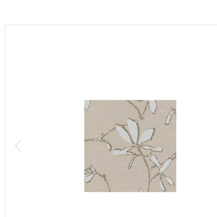
カーテン
床材
ブランド・コレクション
Lilycolor Coordinate 着せ替えシミュレーション
カタログ一覧
カタログ一覧 トップ
壁紙
カーテン
床材
サステナブル商品
ノンワックス床タイル
壁紙機能性ガイド