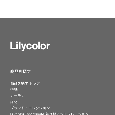
ショールーム トップ
東京ショールーム
大阪ショールーム
福岡ショールーム
横浜ショールーム
広島ショールーム
仙台ショールーム
札幌ショールーム
お客様サポート
商品を探す
お客様サポート トップ
商品を探す
トップ
資料ダウンロード
壁紙
画像ダウンロード
カーテン
動画一覧
床材
お手入れ便利帳
ブランド・コレクション
お役立ち資料
Lilycolor Coordinate 着せ替えシミュレーション