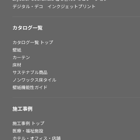
デジタル・デコ インクジェットプリント
お問い合わせ（一般のお客様）
サンプル・カタログ請求／お問い合わせ（ビジネスのお客様）
カタログ一覧
よくあるご質問
カタログ一覧
トップ
壁紙
カーテン
非住宅案件に関するお問い合わせ
床材
サステナブル商品
ノンワックス床タイル
事業紹介
壁紙機能性ガイド
インテリア事業
スペースソリューション事業
施工事例
オフィスソリューション事業
ファシリティソリューション事業
施工事例
トップ
不動産投資開発事業
医療・福祉施設
ホテル・オフィス・店舗