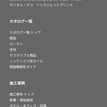
デジタル・デコ インクジェットプリント
お問い合わせ（一般のお客様）
サンプル・カタログ請求／お問い合わせ（ビジネスのお客様）
カタログ一覧
よくあるご質問
カタログ一覧
トップ
壁紙
カーテン
非住宅案件に関するお問い合わせ
床材
サステナブル商品
ノンワックス床タイル
事業紹介
壁紙機能性ガイド
インテリア事業
スペースソリューション事業
施工事例
オフィスソリューション事業
ファシリティソリューション事業
施工事例
トップ
不動産投資開発事業
医療・福祉施設
ホテル・オフィス・店舗