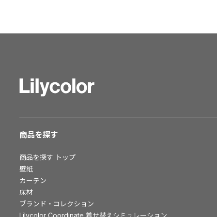
ショールーム トップ
東京ショールーム
大阪ショールーム
福岡ショールーム
横浜ショールーム
広島ショールーム
仙台ショールーム
札幌ショールーム
お客様サポート
商品を探す
お客様サポート トップ
商品を探す
トップ
資料ダウンロード
壁紙
画像ダウンロード
カーテン
動画一覧
床材
お手入れ便利帳
ブランド・コレクション
お役立ち資料
Lilycolor Coordinate 着せ替えシミュレーション