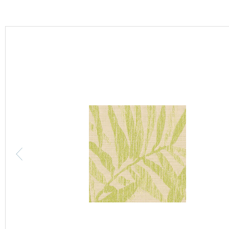
カーテン
床材
ブランド・コレクション
Lilycolor Coordinate 着せ替えシミュレーション
カタログ一覧
カタログ一覧 トップ
壁紙
カーテン
床材
サステナブル商品
ノンワックス床タイル
壁紙機能性ガイド