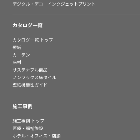
デジタル・デコ インクジェットプリント
お問い合わせ（一般のお客様）
サンプル・カタログ請求／お問い合わせ（ビジネスのお客様）
カタログ一覧
よくあるご質問
カタログ一覧
トップ
壁紙
カーテン
非住宅案件に関するお問い合わせ
床材
サステナブル商品
ノンワックス床タイル
事業紹介
壁紙機能性ガイド
インテリア事業
スペースソリューション事業
施工事例
オフィスソリューション事業
ファシリティソリューション事業
施工事例
トップ
医療・福祉施設
不動産投資開発事業
ホテル・オフィス・店舗