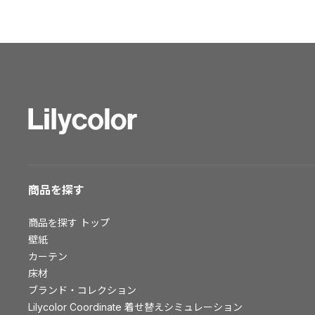
ショールーム トップ
東京ショールーム
大阪ショールーム
福岡ショールーム
横浜ショールーム
広島ショールーム
仙台ショールーム
札幌ショールーム
お客様サポート
商品を探す
お客様サポート トップ
商品を探す
トップ
資料ダウンロード
壁紙
画像ダウンロード
カーテン
床材
動画一覧
ブランド・コレクション
お手入れ便利帳
Lilycolor Coordinate 着せ替えシミュレーション
お役立ち資料