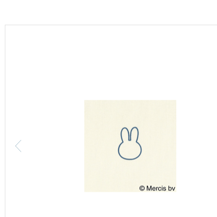
カーテン
床材
ブランド・コレクション
Lilycolor Coordinate 着せ替えシミュレーション
カタログ一覧
カタログ一覧 トップ
壁紙
カーテン
床材
サステナブル商品
ノンワックス床タイル
壁紙機能性ガイド