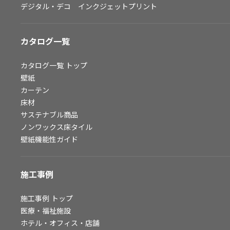
デジタル・デコ インクジェットプリント
お問い合わせ（一般のお客様）
サンプル・カタログ請求／お問い合わせ（ビジネスのお客様）
カタログ一覧
よくあるご質問
カタログ一覧
トップ
壁紙
カーテン
非住宅案件に関するお問い合わせ
床材
サステナブル商品
ノンワックス床タイル
事業紹介
壁紙機能性ガイド
インテリア事業
スペースソリューション事業
施工事例
オフィスソリューション事業
ファシリティソリューション事業
施工事例
トップ
医療・福祉施設
不動産投資開発事業
ホテル・オフィス・店舗