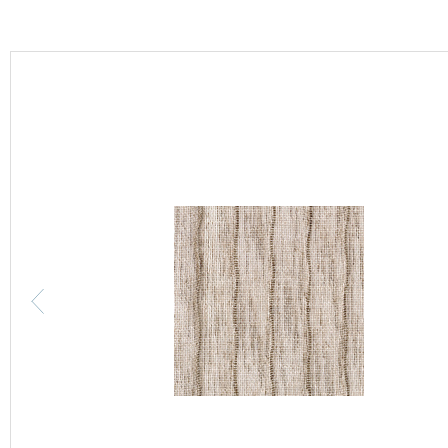
カーテン
床材
ブランド・コレクション
Lilycolor Coordinate 着せ替えシミュレーション
カタログ一覧
カタログ一覧 トップ
壁紙
カーテン
床材
サステナブル商品
ノンワックス床タイル
壁紙機能性ガイド