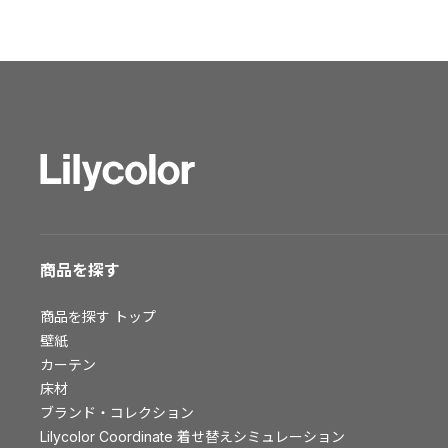
ショールーム トップ
東京ショールーム
大阪ショールーム
福岡ショールーム
横浜ショールーム
広島ショールーム
仙台ショールーム
札幌ショールーム
お客様サポート
商品を探す
お客様サポート トップ
商品を探す
トップ
資料ダウンロード
壁紙
画像ダウンロード
カーテン
床材
動画一覧
ブランド・コレクション
お手入れ便利帳
Lilycolor Coordinate 着せ替えシミュレーション
お役立ち資料