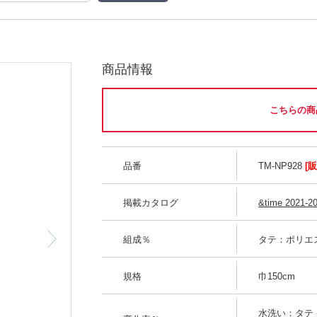
商品情報
こちらの商
品番
TM-NP928
[
掲載カタログ
&time 2021-2
組成％
タテ：ポリエス
規格
巾150cm
水洗い：タテ -1