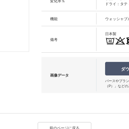
変化率％
ドライ：タテ -0
機能
ウォッシャブ
日本製
備考
使用イメージ
ダ
画像データ
パースやプラン
（P）」などの
前のページに戻る