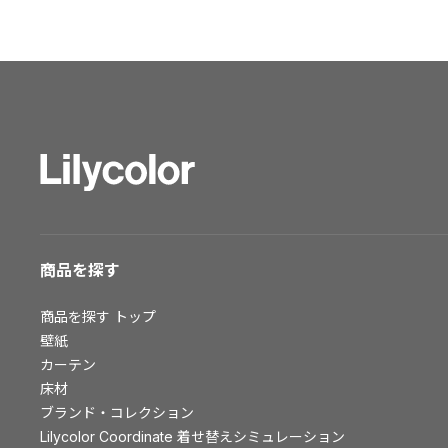
ショールーム トップ
東京ショールーム
大阪ショールーム
福岡ショールーム
横浜ショールーム
広島ショールーム
仙台ショールーム
札幌ショールーム
お客様サポート
商品を探す
お客様サポート トップ
商品を探す
トップ
資料ダウンロード
壁紙
画像ダウンロード
カーテン
床材
動画一覧
ブランド・コレクション
お手入れ便利帳
Lilycolor Coordinate 着せ替えシミュレーション
お役立ち資料