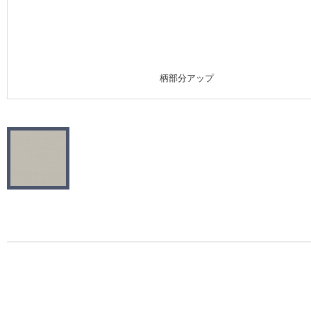
施工事例
施工事例 トップ
柄部分アップ
医療・福祉施設
ホテル・オフィス・店舗
モデルハウス
新築戸建・マンション
#リリカラのある暮らし
リリカラノート
ショールーム