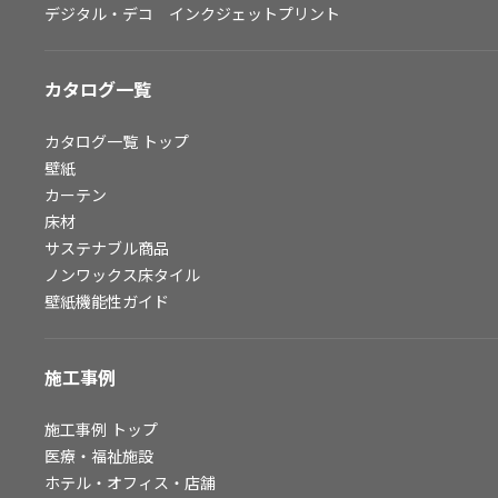
デジタル・デコ インクジェットプリント
お問い合わせ（一般のお客様）
サンプル・カタログ請求／お問い合わせ（ビジネスのお客様）
カタログ一覧
よくあるご質問
カタログ一覧
トップ
壁紙
カーテン
非住宅案件に関するお問い合わせ
床材
サステナブル商品
ノンワックス床タイル
事業紹介
壁紙機能性ガイド
インテリア事業
スペースソリューション事業
施工事例
オフィスソリューション事業
ファシリティソリューション事業
施工事例
トップ
医療・福祉施設
不動産投資開発事業
ホテル・オフィス・店舗