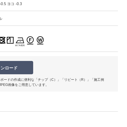
.5 ヨコ -0.3
ル
柄部分ア
ウンロード
ボードの作成に便利な「チップ（C）」「リピート（R）」「施工例
JPEG画像をご用意しています。