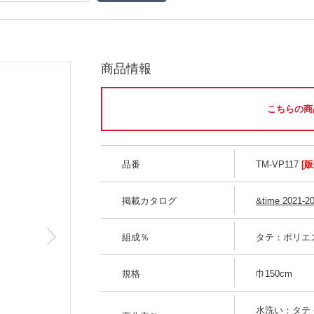
商品情報
こちらの商
品番
TM-VP117
[
掲載カタログ
&time 2021-2
組成％
タテ：ポリエス
規格
巾150cm
水洗い：タテ -0