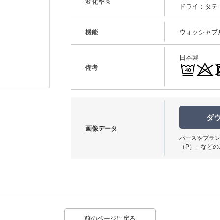
変化率％
ドライ：タテ -0
機能
ウォッシャブ
日本製
備考
使用イメージ
ダ
画像データ
パースやプラン
（P）」などの
前のページに戻る