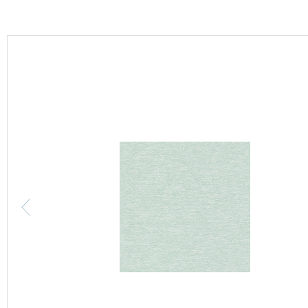
カーテン
床材
ブランド・コレクション
Lilycolor Coordinate 着せ替えシミュレーション
カタログ一覧
カタログ一覧 トップ
壁紙
カーテン
床材
サステナブル商品
ノンワックス床タイル
壁紙機能性ガイド