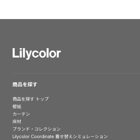
ショールーム トップ
東京ショールーム
大阪ショールーム
福岡ショールーム
横浜ショールーム
広島ショールーム
仙台ショールーム
札幌ショールーム
お客様サポート
商品を探す
お客様サポート トップ
商品を探す
トップ
資料ダウンロード
壁紙
画像ダウンロード
カーテン
床材
動画一覧
ブランド・コレクション
お手入れ便利帳
Lilycolor Coordinate 着せ替えシミュレーション
お役立ち資料