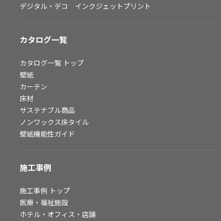
デジタル・デコ インクジェットプリント
お問い合わせ（一般のお客様）
サンプル・カタログ請求／お問い合わせ（ビジネスのお客様）
カタログ一覧
よくあるご質問
カタログ一覧
トップ
壁紙
カーテン
非住宅案件に関するお問い合わせ
床材
サステナブル商品
ノンワックス床タイル
事業紹介
壁紙機能性ガイド
インテリア事業
スペースソリューション事業
施工事例
オフィスソリューション事業
ファシリティソリューション事業
施工事例
トップ
医療・福祉施設
不動産投資開発事業
ホテル・オフィス・店舗