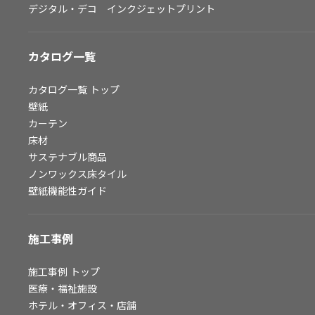
デジタル・デコ インクジェットプリント
お問い合わせ（一般のお客様）
サンプル・カタログ請求／お問い合わせ（ビジネスのお客様）
カタログ一覧
よくあるご質問
カタログ一覧
トップ
壁紙
カーテン
非住宅案件に関するお問い合わせ
床材
サステナブル商品
ノンワックス床タイル
事業紹介
壁紙機能性ガイド
インテリア事業
スペースソリューション事業
施工事例
オフィスソリューション事業
ファシリティソリューション事業
施工事例
トップ
医療・福祉施設
不動産投資開発事業
ホテル・オフィス・店舗