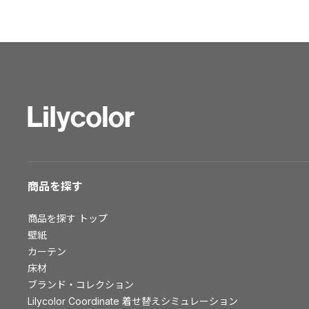
ショールーム トップ
東京ショールーム
大阪ショールーム
福岡ショールーム
横浜ショールーム
広島ショールーム
仙台ショールーム
札幌ショールーム
お客様サポート
商品を探す
お客様サポート トップ
商品を探す
トップ
資料ダウンロード
壁紙
画像ダウンロード
カーテン
床材
動画一覧
ブランド・コレクション
お手入れ便利帳
Lilycolor Coordinate 着せ替えシミュレーション
お役立ち資料