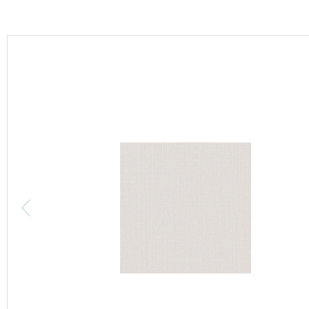
カーテン
床材
ブランド・コレクション
Lilycolor Coordinate 着せ替えシミュレーション
カタログ一覧
カタログ一覧 トップ
壁紙
カーテン
床材
サステナブル商品
ノンワックス床タイル
壁紙機能性ガイド