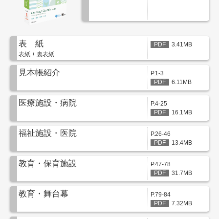
カーテン
カタログ一覧 トップ
床材
施工事例
壁紙
カーテン
表 紙
3.41MB
ブランド・コレクション
施工事例 トップ
表紙 + 裏表紙
床材
Lilycolor Coordinate 着せ替えシミュレーション
リリカラノート
医療・福祉施設
デジタル・デコ インクジェットプリント
見本帳紹介
P.1-3
ホテル・オフィス・店舗
サステナブル商品
6.11MB
モデルハウス
ノンワックス床タイル
ショールーム
医療施設・病院
新築戸建・マンション
P.4-25
壁紙機能性ガイド
16.1MB
ショールーム トップ
#リリカラのある暮らし
お客様サポート
福祉施設・医院
東京ショールーム
P.26-46
13.4MB
大阪ショールーム
お客様サポート トップ
福岡ショールーム
教育・保育施設
P.47-78
よくあるご質問
資料ダウンロード
横浜ショールーム
31.7MB
画像ダウンロード
広島ショールーム
教育・舞台幕
動画一覧
P.79-84
仙台ショールーム
非住宅案件に関するお問い合わせ
7.32MB
お手入れ便利帳
札幌ショールーム