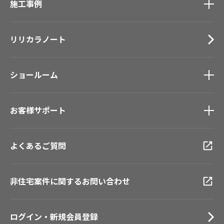
施工事例
壁紙
ブランド・コレクション
カーテン
Lilycolor Coordinate 着せ替えシミュレーション
施工事例
トップ
床材
デジタル・デコ インクジェットプリント
リリカラノート
医療・福祉施設
サステナブル商品
ホテル・オフィス・店舗
ノンワックス床タイル
モデルハウス
壁紙機能性ガイド
ショールーム
新築戸建・マンション
#リリカラのある暮らし
ショールーム
トップ
お客様サポート
東京ショールーム
大阪ショールーム
お客様サポート
トップ
福岡ショールーム
よくあるご質問
資料ダウンロード
横浜ショールーム
画像ダウンロード
広島ショールーム
動画一覧
仙台ショールーム
非住宅案件に関するお問い合わせ
お手入れ便利帳
札幌ショールーム
お役立ち資料
お問い合わせ（一般のお客様）
ログイン・新規会員登録
サンプル・カタログ請求／お問い合わせ（ビジネスのお客様）