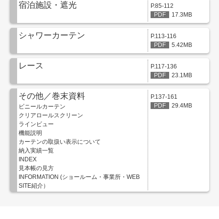
お役立ち資料
宿泊施設・遮光
P.85-112
お問い合わせ（一般のお客様）
17.3MB
事業紹介
サンプル・カタログ請求／お問い合わせ（ビジネスのお客様）
シャワーカーテン
P.113-116
インテリア事業
5.42MB
会社情報
スペースソリューション事業
レース
オフィスソリューション事業
P.117-136
会社情報
23.1MB
ファシリティソリューション事業
IR情報
不動産投資開発事業
その他／巻末資料
P.137-161
採用情報
29.4MB
ビニールカーテン
クリアロールスクリーン
ラインビュー
機能説明
カーテンの取扱い表示について
お知らせ
プライバシーポリシー
サイトマップ
関連団体リンク集
納入実績一覧
INDEX
見本帳の見方
INFORMATION (ショールーム・事業所・WEB
SITE紹介）
EN
CN