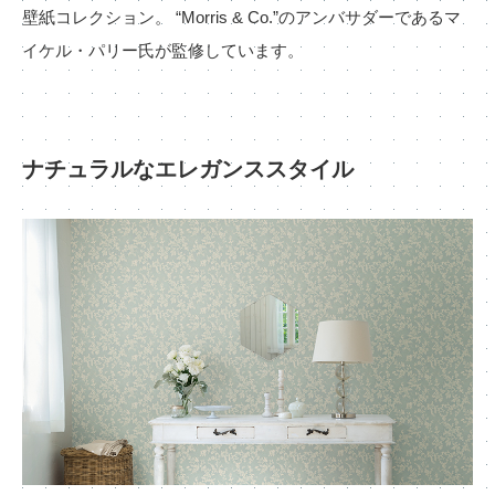
お役立ち資料
壁紙コレクション。 “Morris & Co.”のアンバサダーであるマ
お問い合わせ（一般のお客様）
事業紹介
イケル・パリー氏が監修しています。
サンプル・カタログ請求／お問い合わせ（ビジネスのお客様）
インテリア事業
会社情報
スペースソリューション事業
オフィスソリューション事業
ナチュラルなエレガンススタイル
会社情報
ファシリティソリューション事業
IR情報
不動産投資開発事業
採用情報
お知らせ
プライバシーポリシー
サイトマップ
関連団体リンク集
EN
CN