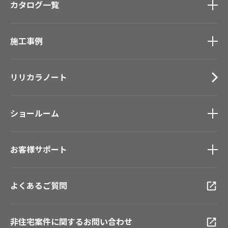
カタログ一覧
壁紙
カーテン
カタログ一覧
トップ
床材
施工事例
壁紙
ブランド・コレクション
カーテン
Lilycolor Coordinate 着せ替えシミュレーション
施工事例
トップ
床材
デジタル・デコ インクジェットプリント
リリカラノート
医療・福祉施設
サステナブル商品
ホテル・オフィス・店舗
ノンワックス床タイル
モデルハウス
壁紙機能性ガイド
ショールーム
新築戸建・マンション
#リリカラのある暮らし
ショールーム
トップ
お客様サポート
東京ショールーム
大阪ショールーム
お客様サポート
トップ
福岡ショールーム
よくあるご質問
資料ダウンロード
横浜ショールーム
画像ダウンロード
広島ショールーム
動画一覧
仙台ショールーム
非住宅案件に関するお問い合わせ
お手入れ便利帳
札幌ショールーム