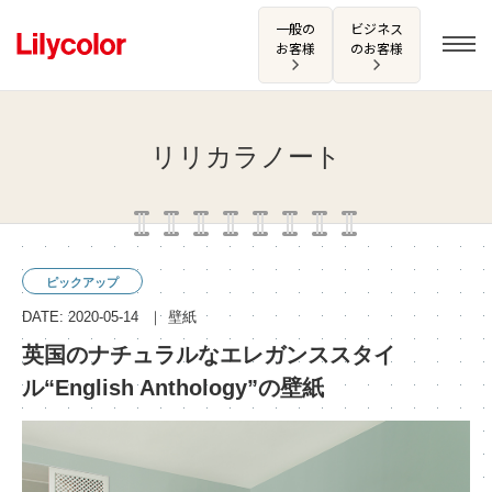
一般の
ビジネス
お客様
のお客様
リリカラノート
ログイン・新規会員登録
サンプル・カタログ請求／お問い合わせ
ピックアップ
お気に入り
DATE: 2020-05-14
壁紙
英国のナチュラルなエレガンススタイ
ル“English Anthology”の壁紙
商品を探す
商品を探す トップ
カタログ一覧
壁紙