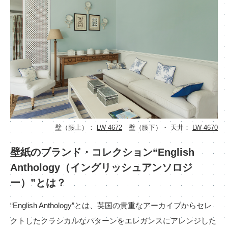
カーテン
カタログ一覧 トップ
床材
施工事例
壁紙
カーテン
ブランド・コレクション
施工事例 トップ
床材
Lilycolor Coordinate 着せ替えシミュレーション
リリカラノート
医療・福祉施設
デジタル・デコ インクジェットプリント
ホテル・オフィス・店舗
サステナブル商品
モデルハウス
ノンワックス床タイル
ショールーム
新築戸建・マンション
壁紙機能性ガイド
ショールーム トップ
壁（腰上）：
LW-4672
壁（腰下）・ 天井：
LW-4670
#リリカラのある暮らし
お客様サポート
東京ショールーム
壁紙のブランド・コレクション“English
大阪ショールーム
お客様サポート トップ
福岡ショールーム
Anthology（イングリッシュアンソロジ
よくあるご質問
資料ダウンロード
横浜ショールーム
ー）”とは？
画像ダウンロード
広島ショールーム
動画一覧
“English Anthology”とは、英国の貴重なアーカイブからセレ
仙台ショールーム
非住宅案件に関するお問い合わせ
お手入れ便利帳
クトしたクラシカルなパターンをエレガンスにアレンジした
札幌ショールーム