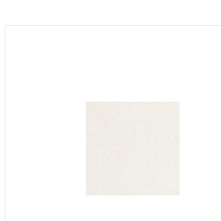
カーテン
床材
ブランド・コレクション
Lilycolor Coordinate 着せ替えシミュレーション
カタログ一覧
カタログ一覧 トップ
壁紙
カーテン
床材
サステナブル商品
ノンワックス床タイル
壁紙機能性ガイド