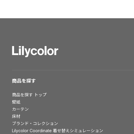
ショールーム トップ
東京ショールーム
大阪ショールーム
福岡ショールーム
横浜ショールーム
広島ショールーム
仙台ショールーム
札幌ショールーム
お客様サポート
商品を探す
お客様サポート トップ
商品を探す
トップ
資料ダウンロード
壁紙
画像ダウンロード
カーテン
床材
動画一覧
ブランド・コレクション
お手入れ便利帳
Lilycolor Coordinate 着せ替えシミュレーション
お役立ち資料