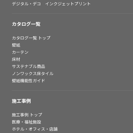
デジタル・デコ インクジェットプリント
お問い合わせ（一般のお客様）
サンプル・カタログ請求／お問い合わせ（ビジネスのお客様）
カタログ一覧
よくあるご質問
カタログ一覧
トップ
壁紙
カーテン
非住宅案件に関するお問い合わせ
床材
サステナブル商品
ノンワックス床タイル
事業紹介
壁紙機能性ガイド
インテリア事業
スペースソリューション事業
施工事例
オフィスソリューション事業
ファシリティソリューション事業
施工事例
トップ
医療・福祉施設
不動産投資開発事業
ホテル・オフィス・店舗