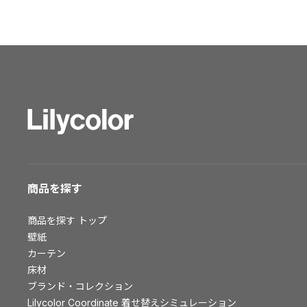
ショールーム トップ
東京ショールーム
大阪ショールーム
福岡ショールーム
横浜ショールーム
広島ショールーム
仙台ショールーム
札幌ショールーム
お客様サポート
商品を探す
お客様サポート トップ
商品を探す
トップ
資料ダウンロード
壁紙
画像ダウンロード
カーテン
動画一覧
床材
お手入れ便利帳
ブランド・コレクション
Lilycolor Coordinate 着せ替えシミュレーション
お役立ち資料