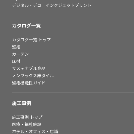
デジタル・デコ インクジェットプリント
お問い合わせ（一般のお客様）
サンプル・カタログ請求／お問い合わせ（ビジネスのお客様）
カタログ一覧
よくあるご質問
カタログ一覧
トップ
壁紙
カーテン
非住宅案件に関するお問い合わせ
床材
サステナブル商品
ノンワックス床タイル
事業紹介
壁紙機能性ガイド
インテリア事業
スペースソリューション事業
施工事例
オフィスソリューション事業
ファシリティソリューション事業
施工事例
トップ
不動産投資開発事業
医療・福祉施設
ホテル・オフィス・店舗