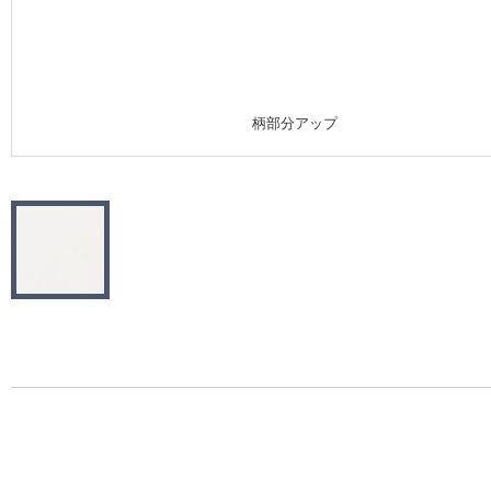
施工事例
施工事例 トップ
柄部分アップ
医療・福祉施設
ホテル・オフィス・店舗
モデルハウス
新築戸建・マンション
#リリカラのある暮らし
リリカラノート
ショールーム