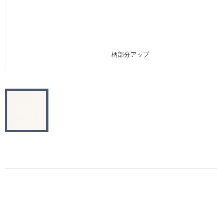
施工事例
施工事例 トップ
柄部分アップ
医療・福祉施設
ホテル・オフィス・店舗
モデルハウス
新築戸建・マンション
#リリカラのある暮らし
リリカラノート
ショールーム