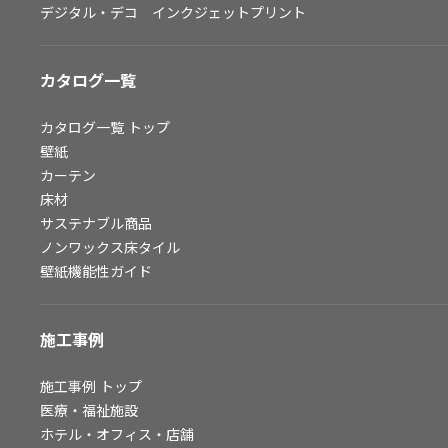
デジタル・デコ インクジェットプリント
お問い合わせ（一般のお客様）
サンプル・カタログ請求／お問い合わせ（ビジネスのお客様）
カタログ一覧
よくあるご質問
カタログ一覧
トップ
壁紙
カーテン
非住宅案件に関するお問い合わせ
床材
サステナブル商品
ノンワックス床タイル
事業紹介
壁紙機能性ガイド
インテリア事業
スペースソリューション事業
施工事例
オフィスソリューション事業
ファシリティソリューション事業
施工事例
トップ
医療・福祉施設
不動産投資開発事業
ホテル・オフィス・店舗