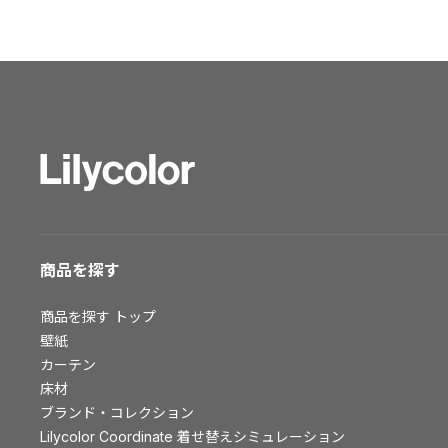
ショールーム トップ
東京ショールーム
大阪ショールーム
福岡ショールーム
横浜ショールーム
広島ショールーム
仙台ショールーム
札幌ショールーム
お客様サポート
商品を探す
お客様サポート トップ
商品を探す
トップ
資料ダウンロード
壁紙
画像ダウンロード
カーテン
床材
動画一覧
ブランド・コレクション
お手入れ便利帳
Lilycolor Coordinate 着せ替えシミュレーション
お役立ち資料