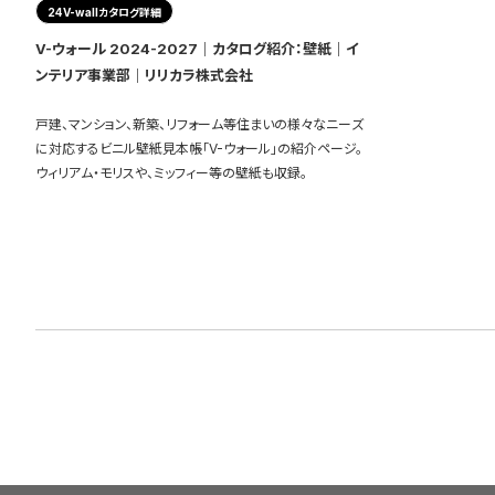
24V-wallカタログ詳細
V-ウォール 2024-2027｜カタログ紹介：壁紙｜イ
ンテリア事業部｜リリカラ株式会社
戸建、マンション、新築、リフォーム等住まいの様々なニーズ
に対応するビニル壁紙見本帳「V-ウォール」の紹介ページ。
ウィリアム・モリスや、ミッフィー等の壁紙も収録。