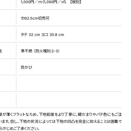
1,000円／ｍ(1,090円／㎡) 【税別】
巾92.5cm切売可
ト
タテ 32 cm ヨコ 30.8 cm
能
準不燃 （防火種別:2-3）
防かび
リピート画像
厚が薄くフラットなため、下地処理をより丁寧に、糊だまりやパテ色にもご注
います。但し、下地の状況によっては下地の凹凸を完全に抑えることは困難で
あらかじめご了承ください。