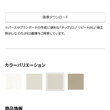
お役立ち資料
お問い合わせ（一般のお客様）
事業紹介
サンプル・カタログ請求／お問い合わせ（ビジネスのお客様）
画像ダウンロード
インテリア事業
会社情報
スペースソリューション事業
※パースやプランボードの作成に便利な「チップ(C)」「リピート(R)」「施工
オフィスソリューション事業
例(P)」などのJPEG画像をご用意しています。
会社情報
ファシリティソリューション事業
IR情報
不動産投資開発事業
採用情報
カラーバリエーション
お知らせ
プライバシーポリシー
サイトマップ
関連団体リンク集
EN
CN
商品情報