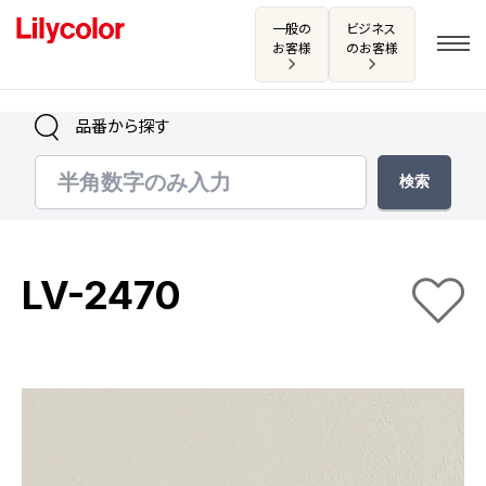
一般の
ビジネス
お客様
のお客様
品番から探す
ログイン・新規会員登録
サンプル・カタログ請求／お問い合わせ
LV-2470
お気に入り
商品を探す
商品を探す トップ
カタログ一覧
壁紙