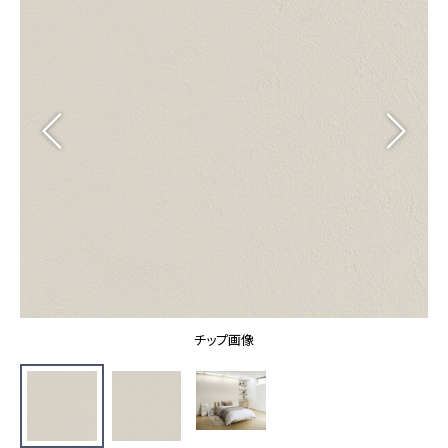
カーテン
カタログ一覧 トップ
床材
施工事例
壁紙
カーテン
ブランド・コレクション
施工事例 トップ
床材
Lilycolor Coordinate 着せ替えシミュレーション
リリカラノート
医療・福祉施設
ホテル・オフィス・店舗
サステナブル商品
モデルハウス
ノンワックス床タイル
ショールーム
新築戸建・マンション
壁紙機能性ガイド
ショールーム トップ
#リリカラのある暮らし
お客様サポート
東京ショールーム
大阪ショールーム
お客様サポート トップ
福岡ショールーム
チップ画像
よくあるご質問
資料ダウンロード
横浜ショールーム
画像ダウンロード
広島ショールーム
動画一覧
仙台ショールーム
非住宅案件に関するお問い合わせ
お手入れ便利帳
札幌ショールーム