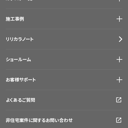
カーテン
カタログ一覧
トップ
床材
施工事例
壁紙
ブランド・コレクション
カーテン
Lilycolor Coordinate 着せ替えシミュレーション
施工事例
トップ
床材
デジタル・デコ インクジェットプリント
リリカラノート
医療・福祉施設
サステナブル商品
ホテル・オフィス・店舗
ノンワックス床タイル
モデルハウス
壁紙機能性ガイド
ショールーム
新築戸建・マンション
#リリカラのある暮らし
ショールーム
トップ
お客様サポート
東京ショールーム
大阪ショールーム
お客様サポート
トップ
福岡ショールーム
よくあるご質問
資料ダウンロード
横浜ショールーム
画像ダウンロード
広島ショールーム
動画一覧
仙台ショールーム
非住宅案件に関するお問い合わせ
お手入れ便利帳
札幌ショールーム
お役立ち資料