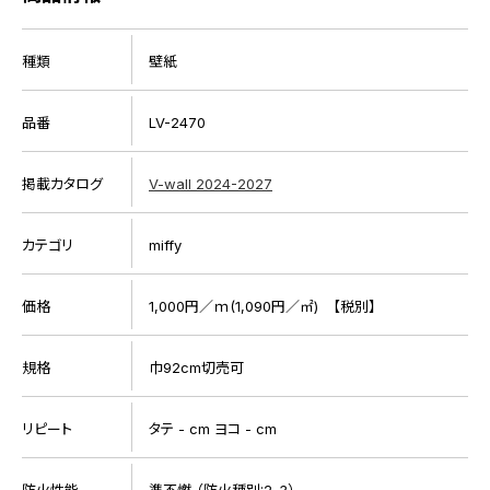
種類
壁紙
品番
LV-2470
掲載カタログ
V-wall 2024-2027
カテゴリ
miffy
価格
1,000円／ｍ(1,090円／㎡) 【税別】
規格
巾92cm切売可
リピート
タテ - cm ヨコ - cm
防火性能
準不燃 （防火種別:2-3）