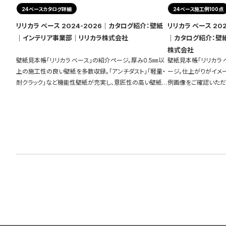
24ベースカタログ詳細
24ベース施工例100点
リリカラ ベース 2024-2026｜カタログ紹介：壁紙
リリカラ ベース 20
｜インテリア事業部｜リリカラ株式会社
｜カタログ紹介：壁
株式会社
壁紙見本帳「リリカラ ベース」の紹介ページ。厚み0.5㎜以
壁紙見本帳「リリカラ 
上の施工性の良い壁紙を多数収録。「アンチダスト」「軽量・
ージ。仕上がりがイメ
耐クラック」など機能性壁紙が充実し、意匠性の高い壁紙も
例画像をご確認いただ
ご用意しています。