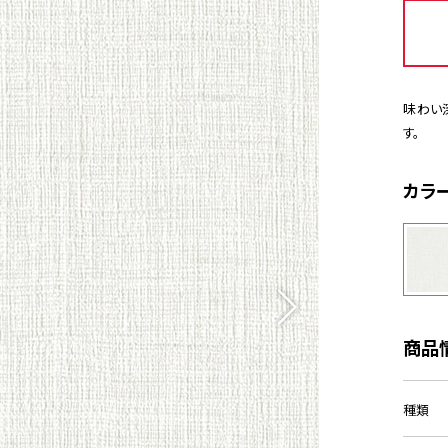
味わい
す。
カラ
商品
種類