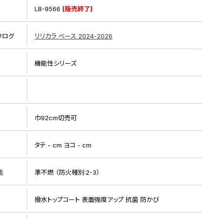
LB-9566
[販売終了]
タログ
リリカラ ベース 2024-2026
リ
機能性シリーズ
リピート画像
巾92cm切売可
ト
タテ - cm ヨコ - cm
能
準不燃 （防火種別:2-3）
撥水トップコート 表面強度アップ 抗菌 防かび