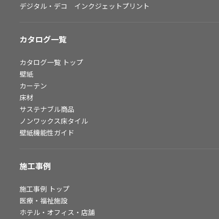
デジタル・デコ インクジェットプリント
お問い合わせ（一般のお客様）
サンプル・カタログ請求／お問い合わせ（ビジネスのお客様）
カタログ一覧
よくあるご質問
カタログ一覧
トップ
壁紙
カーテン
非住宅案件に関するお問い合わせ
床材
サステナブル商品
ノンワックス床タイル
事業紹介
壁紙機能性ガイド
インテリア事業
スペースソリューション事業
施工事例
オフィスソリューション事業
ファシリティソリューション事業
施工事例
トップ
医療・福祉施設
不動産投資開発事業
ホテル・オフィス・店舗