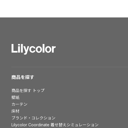
ショールーム トップ
東京ショールーム
大阪ショールーム
福岡ショールーム
横浜ショールーム
広島ショールーム
仙台ショールーム
札幌ショールーム
お客様サポート
商品を探す
お客様サポート トップ
商品を探す
トップ
資料ダウンロード
壁紙
画像ダウンロード
カーテン
床材
動画一覧
ブランド・コレクション
お手入れ便利帳
Lilycolor Coordinate 着せ替えシミュレーション
お役立ち資料