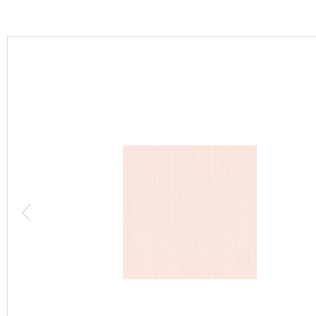
カーテン
床材
ブランド・コレクション
Lilycolor Coordinate 着せ替えシミュレーション
カタログ一覧
カタログ一覧 トップ
壁紙
カーテン
床材
サステナブル商品
ノンワックス床タイル
壁紙機能性ガイド