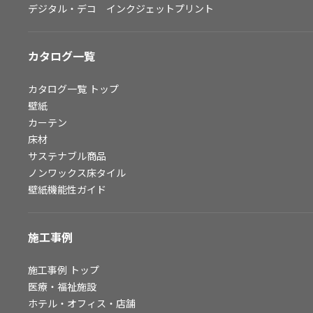
デジタル・デコ インクジェットプリント
お問い合わせ（一般のお客様）
サンプル・カタログ請求／お問い合わせ（ビジネスのお客様）
カタログ一覧
よくあるご質問
カタログ一覧
トップ
壁紙
カーテン
非住宅案件に関するお問い合わせ
床材
サステナブル商品
ノンワックス床タイル
事業紹介
壁紙機能性ガイド
インテリア事業
スペースソリューション事業
施工事例
オフィスソリューション事業
ファシリティソリューション事業
施工事例
トップ
医療・福祉施設
不動産投資開発事業
ホテル・オフィス・店舗