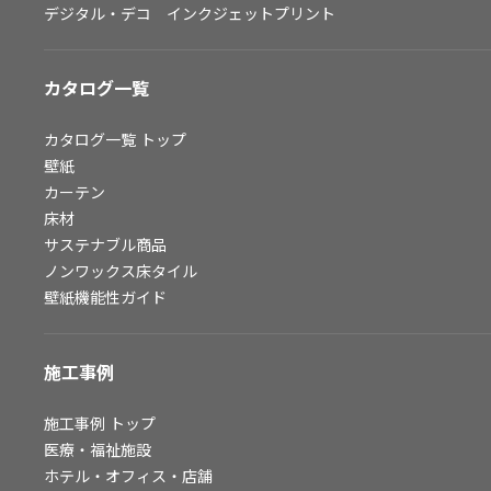
デジタル・デコ インクジェットプリント
お問い合わせ（一般のお客様）
サンプル・カタログ請求／お問い合わせ（ビジネスのお客様）
カタログ一覧
よくあるご質問
カタログ一覧
トップ
壁紙
カーテン
非住宅案件に関するお問い合わせ
床材
サステナブル商品
ノンワックス床タイル
事業紹介
壁紙機能性ガイド
インテリア事業
スペースソリューション事業
施工事例
オフィスソリューション事業
ファシリティソリューション事業
施工事例
トップ
医療・福祉施設
不動産投資開発事業
ホテル・オフィス・店舗