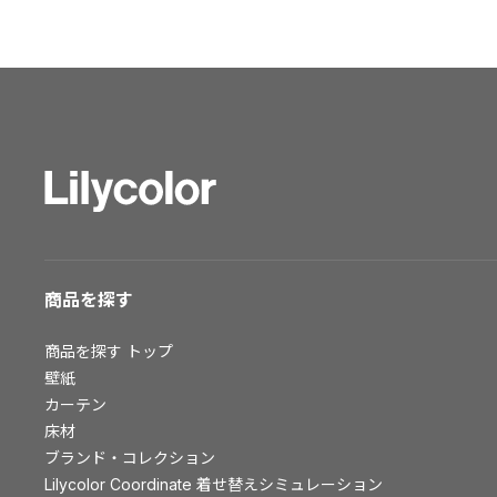
ショールーム トップ
東京ショールーム
大阪ショールーム
福岡ショールーム
横浜ショールーム
広島ショールーム
仙台ショールーム
札幌ショールーム
お客様サポート
商品を探す
お客様サポート トップ
商品を探す
トップ
資料ダウンロード
壁紙
画像ダウンロード
カーテン
床材
動画一覧
ブランド・コレクション
お手入れ便利帳
Lilycolor Coordinate 着せ替えシミュレーション
お役立ち資料