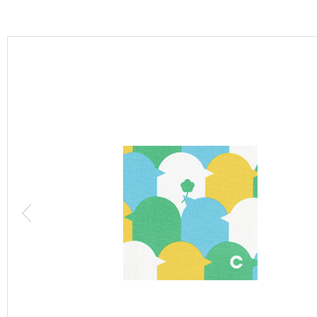
カーテン
床材
ブランド・コレクション
Lilycolor Coordinate 着せ替えシミュレーション
カタログ一覧
カタログ一覧 トップ
壁紙
カーテン
床材
サステナブル商品
ノンワックス床タイル
壁紙機能性ガイド