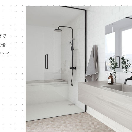
材で
に優
やトイ