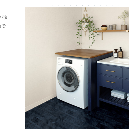
パタ
色で