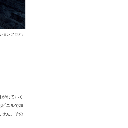
ションフロア』
はがれていく
化ビニルで加
ません。その