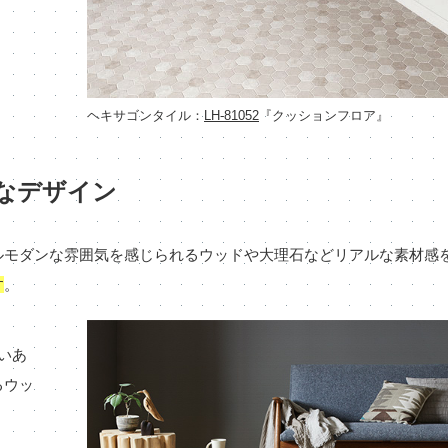
ヘキサゴンタイル：
LH-81052
『クッションフロア』
なデザイン
ルモダンな雰囲気を感じられるウッドや大理石などリアルな素材感
す
。
いあ
るウッ