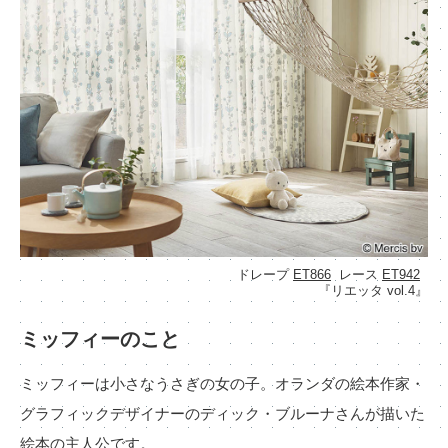
カーテン
カタログ一覧 トップ
床材
施工事例
壁紙
カーテン
ブランド・コレクション
施工事例 トップ
床材
Lilycolor Coordinate 着せ替えシミュレーション
リリカラノート
医療・福祉施設
デジタル・デコ インクジェットプリント
ホテル・オフィス・店舗
サステナブル商品
モデルハウス
ノンワックス床タイル
ショールーム
新築戸建・マンション
壁紙機能性ガイド
ショールーム トップ
#リリカラのある暮らし
お客様サポート
東京ショールーム
ドレープ
ET866
レース
ET942
『リエッタ vol.4』
大阪ショールーム
お客様サポート トップ
福岡ショールーム
ミッフィーのこと
よくあるご質問
資料ダウンロード
横浜ショールーム
画像ダウンロード
広島ショールーム
ミッフィーは小さなうさぎの女の子。オランダの絵本作家・
動画一覧
仙台ショールーム
非住宅案件に関するお問い合わせ
グラフィックデザイナーのディック・ブルーナさんが描いた
お手入れ便利帳
札幌ショールーム
絵本の主人公です。