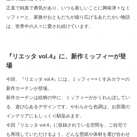
お役立ち資料
正直で純真で勇気があり、いつも新しいことに興味津々なミ
お問い合わせ（一般のお客様）
事業紹介
ッフィーと、家族やおともだちが繰り広げるあたたかい物語
サンプル・カタログ請求／お問い合わせ（ビジネスのお客様）
インテリア事業
は、世界中の人々に愛され続けています。
会社情報
スペースソリューション事業
オフィスソリューション事業
会社情報
ファシリティソリューション事業
IR情報
『リエッタ vol.4』に、新作ミッフィーが登
不動産投資開発事業
採用情報
場
今回、『リエッタ vol.4』には、ミッフィー×くすみカラーの
新作カーテンが登場。
お知らせ
プライバシーポリシー
サイトマップ
関連団体リンク集
新作カーテンは絵柄の中に、ミッフィーがかくれんぼしてい
る、遊び心あるデザインです。やわらかな色調は、お部屋の
インテリアにもしっくり馴染みます。
今回『リエッタ vol.4』に収録されている空間を、ご自宅で
EN
CN
も再現していただけるよう、どんな壁紙や床材を選び合わせ