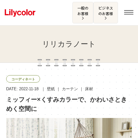
一般の
ビジネス
お客様
のお客様
リリカラノート
ログイン・新規会員登録
サンプル・カタログ請求／お問い合わせ
コーディネート
お気に入り
DATE: 2022-11-18
壁紙
カーテン
床材
ミッフィー×くすみカラーで、かわいさとき
めく空間に
商品を探す
商品を探す トップ
カタログ一覧
壁紙