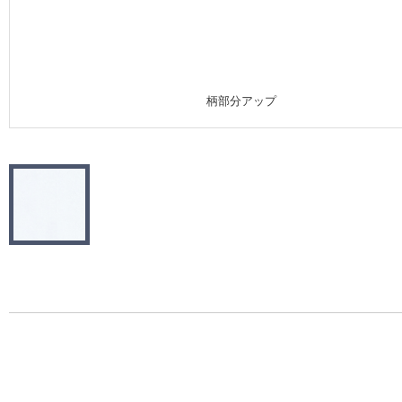
施工事例
施工事例 トップ
柄部分アップ
医療・福祉施設
ホテル・オフィス・店舗
モデルハウス
新築戸建・マンション
#リリカラのある暮らし
リリカラノート
ショールーム