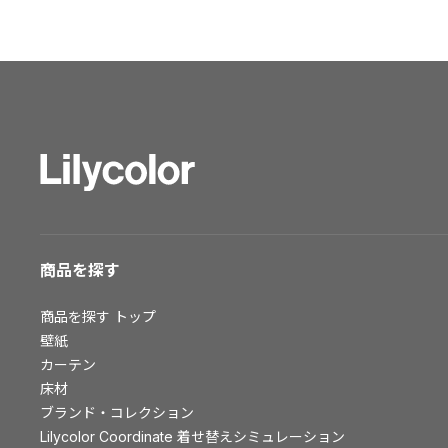
ショールーム トップ
東京ショールーム
大阪ショールーム
福岡ショールーム
横浜ショールーム
広島ショールーム
仙台ショールーム
札幌ショールーム
お客様サポート
商品を探す
お客様サポート トップ
商品を探す
トップ
資料ダウンロード
壁紙
画像ダウンロード
カーテン
床材
動画一覧
ブランド・コレクション
お手入れ便利帳
Lilycolor Coordinate 着せ替えシミュレーション
お役立ち資料