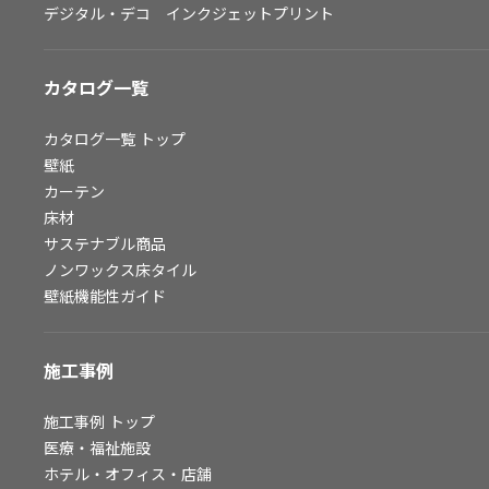
デジタル・デコ インクジェットプリント
お問い合わせ（一般のお客様）
サンプル・カタログ請求／お問い合わせ（ビジネスのお客様）
カタログ一覧
よくあるご質問
カタログ一覧
トップ
壁紙
カーテン
非住宅案件に関するお問い合わせ
床材
サステナブル商品
ノンワックス床タイル
事業紹介
壁紙機能性ガイド
インテリア事業
スペースソリューション事業
施工事例
オフィスソリューション事業
ファシリティソリューション事業
施工事例
トップ
医療・福祉施設
不動産投資開発事業
ホテル・オフィス・店舗