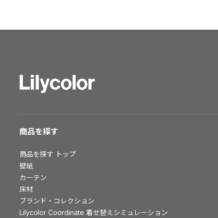
ショールーム トップ
東京ショールーム
大阪ショールーム
福岡ショールーム
横浜ショールーム
広島ショールーム
仙台ショールーム
札幌ショールーム
お客様サポート
商品を探す
お客様サポート トップ
商品を探す
トップ
資料ダウンロード
壁紙
画像ダウンロード
カーテン
床材
動画一覧
ブランド・コレクション
お手入れ便利帳
Lilycolor Coordinate 着せ替えシミュレーション
お役立ち資料