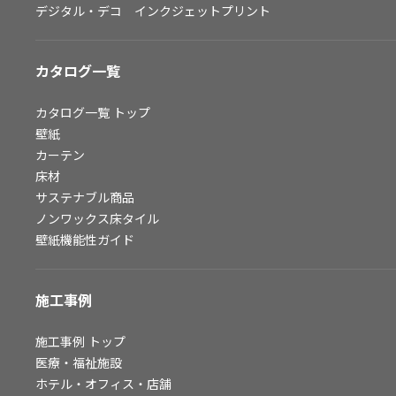
デジタル・デコ インクジェットプリント
お問い合わせ（一般のお客様）
サンプル・カタログ請求／お問い合わせ（ビジネスのお客様）
カタログ一覧
よくあるご質問
カタログ一覧
トップ
壁紙
カーテン
非住宅案件に関するお問い合わせ
床材
サステナブル商品
ノンワックス床タイル
事業紹介
壁紙機能性ガイド
インテリア事業
スペースソリューション事業
施工事例
オフィスソリューション事業
ファシリティソリューション事業
施工事例
トップ
医療・福祉施設
不動産投資開発事業
ホテル・オフィス・店舗