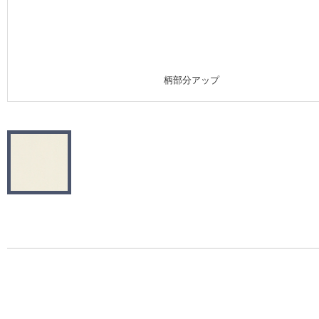
施工事例
施工事例 トップ
柄部分アップ
医療・福祉施設
ホテル・オフィス・店舗
モデルハウス
新築戸建・マンション
#リリカラのある暮らし
リリカラノート
ショールーム