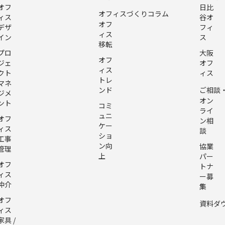
オフ
日比
オフィスづくりコラム
ィス
谷オ
オフ
デザ
フィ
ィス
イン
ス
移転
プロ
大阪
オフ
ジェ
オフ
ィス
クト
ィス
トレ
マネ
ンド
ご相談
ジメ
オン
ント
コミ
ライ
ュニ
オフ
ン相
ケー
ィス
談
ショ
工事
ン向
協業
管理
上
パー
オフ
トナ
ィス
ー募
仲介
集
オフ
資料ダ
ィス
家具 /