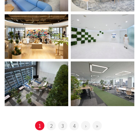
1
2
3
4
›
»