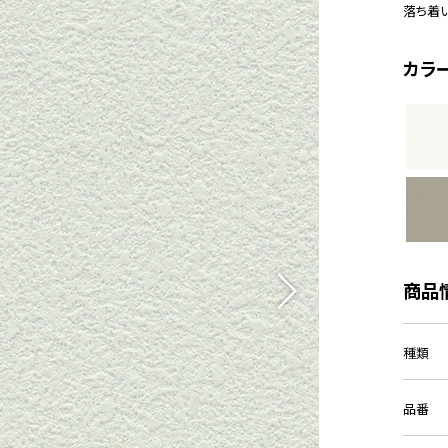
落ち着
カラ
商品
種類
品番