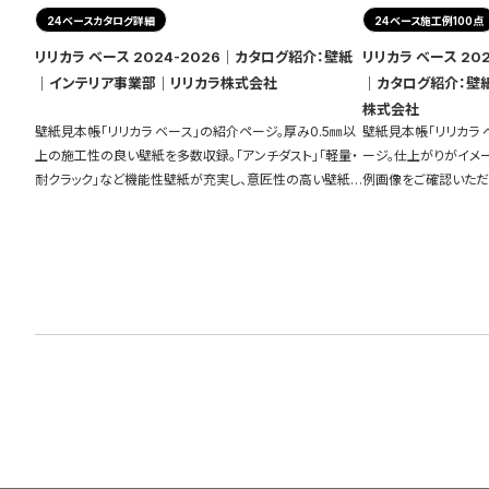
24ベースカタログ詳細
24ベース施工例100点
リリカラ ベース 2024-2026｜カタログ紹介：壁紙
リリカラ ベース 20
｜インテリア事業部｜リリカラ株式会社
｜カタログ紹介：壁
株式会社
壁紙見本帳「リリカラ ベース」の紹介ページ。厚み0.5㎜以
壁紙見本帳「リリカラ 
上の施工性の良い壁紙を多数収録。「アンチダスト」「軽量・
ージ。仕上がりがイメ
耐クラック」など機能性壁紙が充実し、意匠性の高い壁紙も
例画像をご確認いただ
ご用意しています。