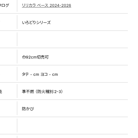
タログ
リリカラ ベース 2024-2026
リ
いろどりシリーズ
巾92cm切売可
リピート画像
ト
タテ - cm ヨコ - cm
能
準不燃 （防火種別:2-3）
防かび