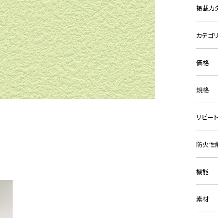
掲載カ
カテゴ
価格
規格
リピー
防火性
機能
素材