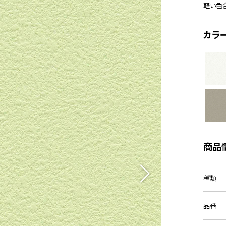
軽い色
カラ
商品
種類
品番