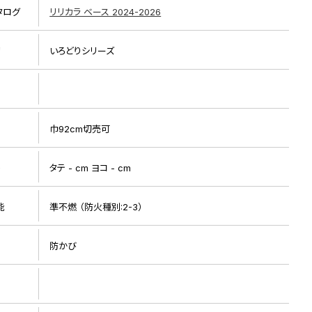
タログ
リリカラ ベース 2024-2026
リ
いろどりシリーズ
巾92cm切売可
リピート画像
ト
タテ - cm ヨコ - cm
能
準不燃 （防火種別:2-3）
防かび