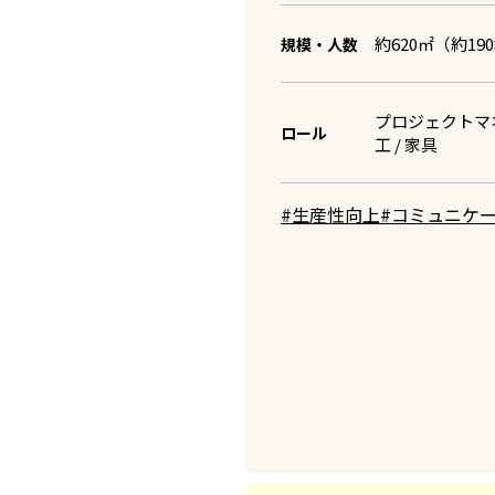
約620㎡（約19
規模・人数
プロジェクトマネ
ロール
工 / 家具
#生産性向上
#コミュニケ