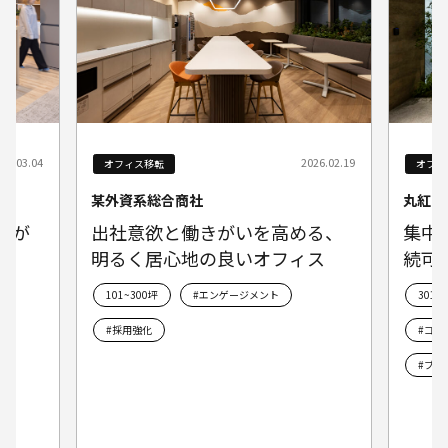
26.02.19
2025.08.21
オフィス移転
オフィ
丸紅イノベクシス株式会社
首都高
る、
集中とリフレッシュの循環 持
若手
ス
続可能を形にしたオフィス空間
流の
301坪～
#生産性向上
101~
#コミュニケーション
#サステナブル
#ブランディング