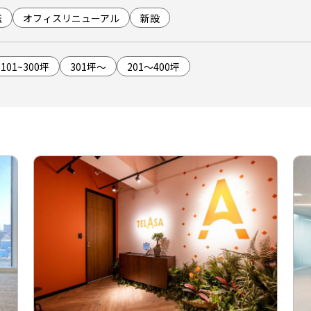
転
オフィスリニューアル
新設
101~300坪
301坪～
201～400坪