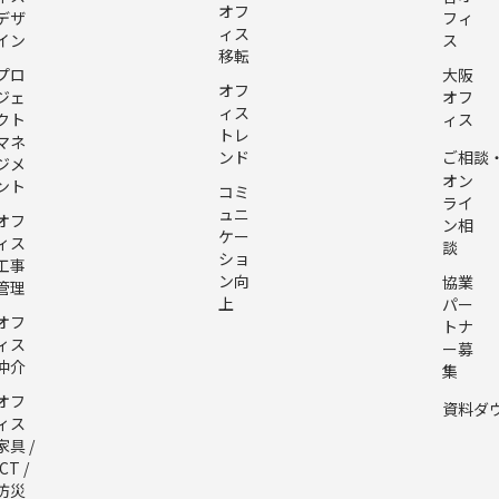
オフ
デザ
フィ
ィス
イン
ス
移転
プロ
大阪
オフ
ジェ
オフ
ィス
クト
ィス
トレ
マネ
ンド
ご相談
ジメ
オン
ント
コミ
ライ
ュニ
オフ
ン相
ケー
ィス
談
ショ
工事
ン向
協業
管理
上
パー
オフ
トナ
ィス
ー募
仲介
集
オフ
資料ダ
ィス
家具 /
ICT /
防災