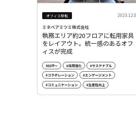
2023.12.
オフィス移転
ミネベアミツミ株式会社
執務エリア約20フロアに転用家具
をレイアウト。統一感のあるオフ
ィスが完成
301坪～
#採用強化
#サステナブル
#コラボレーション
#エンゲージメント
#コミュニケーション
#生産性向上