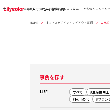
サービス
事業概要
デザイン事例
オフィス見学
お役立ちコンテン
スペースソリューション事業部
HOME
オフィスデザイン・レイアウト事例
コラボ
事例を探す
目的
すべて
#生産性向上
#採用強化
#ブラン