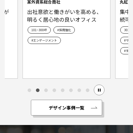
丸紅イノベクシス株式会社
首都
る、
集中とリフレッシュの循環 持
若手
ス
続可能を形にしたオフィス空間
流の
301坪～
#ブランディング
101~
#サステナブル
#コミュニケーション
#生産性向上
デザイン事例一覧