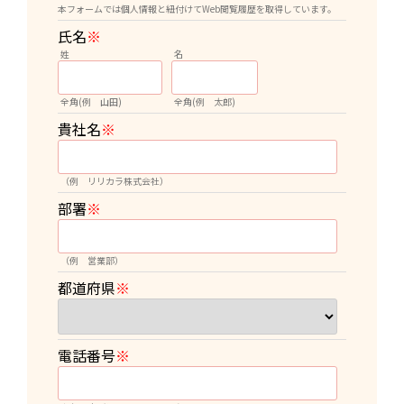
本フォームでは個人情報と紐付けてWeb閲覧履歴を取得しています。
氏名
※
姓
名
全角(例 山田)
全角(例 太郎)
貴社名
※
（例 リリカラ株式会社）
部署
※
（例 営業部）
都道府県
※
電話番号
※