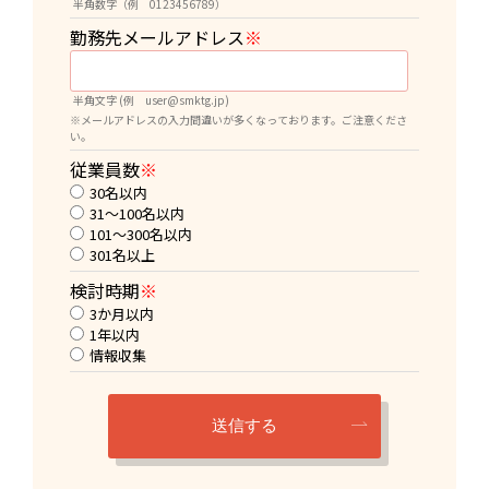
半角数字（例 0123456789）
勤務先メールアドレス
※
半角文字 (例 user@smktg.jp)
※メールアドレスの入力間違いが多くなっております。ご注意くださ
い。
従業員数
※
30名以内
31～100名以内
101～300名以内
301名以上
検討時期
※
3か月以内
1年以内
情報収集